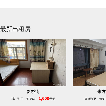
最新出租房
斜桥街
朱方
1,600
2室1厅1卫 60.00㎡
元/月
1室1厅1卫 40.