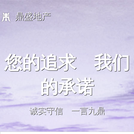
鼎盛地产
您的追求 我们
的承诺
诚实守信 一言九鼎