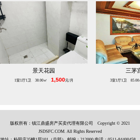
景天花园
三茅
1,500
1室1厅1卫 38.00㎡
元/月
3室1厅1卫 85.
版权所有：镇江鼎盛房产买卖代理有限公司 Copyright © 2021
JSDSFC.COM. All Rights Reserved
地址：朴园店35幢1层101（总部） 邮编：212000 电话：0511-84400458、