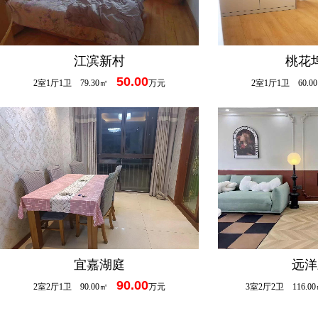
江滨新村
桃花
50.00
2室1厅1卫 79.30㎡
万元
2室1厅1卫 60.
宜嘉湖庭
远洋
90.00
2室2厅1卫 90.00㎡
万元
3室2厅2卫 116.